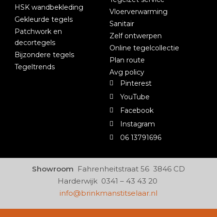
HSK wandbekleding
Vloerverwarming
Gekleurde tegels
Sanitair
Patchwork en
Zelf ontwerpen
decortegels
Online tegelcollectie
Bijzondere tegels
Plan route
Tegeltrends
Avg policy
Pinterest
YouTube
Facebook
Instagram
06 13791696
Showroom
Fahrenheitstraat 56 3846 CD
Harderwijk 0341 – 43 43 20
info@brinkmanstitselaar.nl