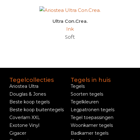
Ultra Con.Crea.
Ink
S
oft
Tegelcollecties
Tegels in huis
Ariostea Ultra
Tegels
Douglas & Jones
Soorten tegels
Beste koop tegels
Tegelkleuren
Beste koop buitentegels
Legpatronen tegels
Coverlam XXL
Tegel toepassingen
Exotone Vinyl
Woonkamer tegels
Gigacer
Badkamer tegels