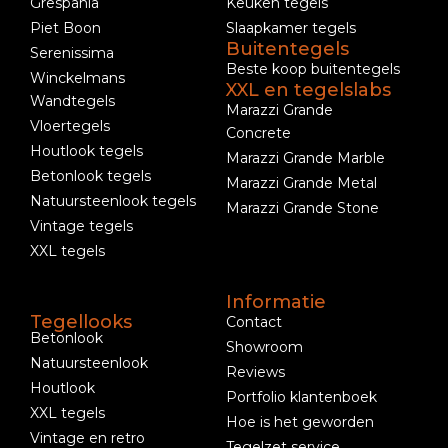
Grespania
Keuken tegels
Piet Boon
Slaapkamer tegels
Buitentegels
Serenissima
Beste koop buitentegels
Winckelmans
XXL en tegelslabs
Wandtegels
Marazzi Grande
Vloertegels
Concrete
Houtlook tegels
Marazzi Grande Marble
Betonlook tegels
Marazzi Grande Metal
Natuursteenlook tegels
Marazzi Grande Stone
Vintage tegels
XXL tegels
Informatie
Tegellooks
Contact
Betonlook
Showroom
Natuursteenlook
Reviews
Houtlook
Portfolio klantenboek
XXL tegels
Hoe is het geworden
Vintage en retro
Tegelzet service