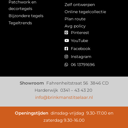
Patchwork en
Zelf ontwerpen
decortegels
Online tegelcollectie
Bijzondere tegels
Plan route
Tegeltrends
Avg policy
Pinterest
YouTube
Facebook
Instagram
06 13791696
Showroom
Fahrenheitstraat 56 3846 CD
Harderwijk 0341 – 43 43 20
info@brinkmanstitselaar.nl
Openingstijden
dinsdag-vrijdag 9.30-17.00 en
zaterdag 9.30-16.00