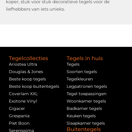
koper, stuk voor stuk decoratieve tegels voor de
liefhebbers van iets unieks.
Tegelcollecties
Tegels in huis
Ariostea Ultra
Tegels
Douglas & Jones
Soorten tegels
Beste koop tegels
Tegelkleuren
Beste koop buitentegels
Legpatronen tegels
Coverlam XXL
Tegel toepassingen
Exotone Vinyl
Woonkamer tegels
Gigacer
Badkamer tegels
Grespania
Keuken tegels
Piet Boon
Slaapkamer tegels
Buitentegels
Serenissima