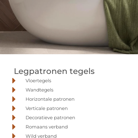
Legpatronen
Legpatronen tegels
tegels
Vloertegels
Wandtegels
Horizontale patronen
perfectie zit in de
Verticale patronen
afwerking
Decoratieve patronen
Romaans verband
Wild verband