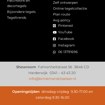
Patchwork en
Zelf ontwerpen
decortegels
Online tegelcollectie
Bijzondere tegels
Plan route
Tegeltrends
Avg policy
Pinterest
YouTube
Facebook
Instagram
06 13791696
Showroom
Fahrenheitstraat 56 3846 CD
Harderwijk 0341 – 43 43 20
info@brinkmanstitselaar.nl
Openingstijden
dinsdag-vrijdag 9.30-17.00 en
zaterdag 9.30-16.00