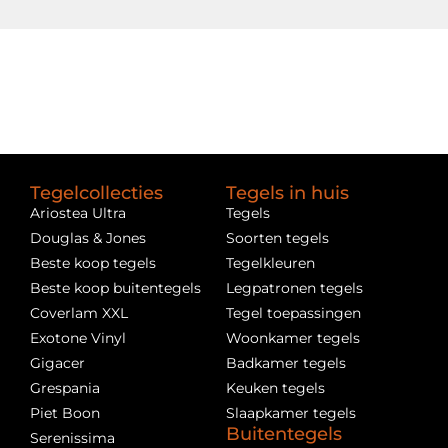
Tegelcollecties
Tegels in huis
Ariostea Ultra
Tegels
Douglas & Jones
Soorten tegels
Beste koop tegels
Tegelkleuren
Beste koop buitentegels
Legpatronen tegels
Coverlam XXL
Tegel toepassingen
Exotone Vinyl
Woonkamer tegels
Gigacer
Badkamer tegels
Grespania
Keuken tegels
Piet Boon
Slaapkamer tegels
Buitentegels
Serenissima