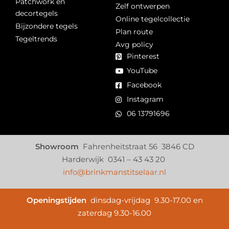
Patchwork en
Zelf ontwerpen
decortegels
Online tegelcollectie
Bijzondere tegels
Plan route
Tegeltrends
Avg policy
Pinterest
YouTube
Facebook
Instagram
06 13791696
Showroom
Fahrenheitstraat 56 3846 CD
Harderwijk 0341 – 43 43 20
info@brinkmanstitselaar.nl
Openingstijden
dinsdag-vrijdag 9.30-17.00 en
zaterdag 9.30-16.00