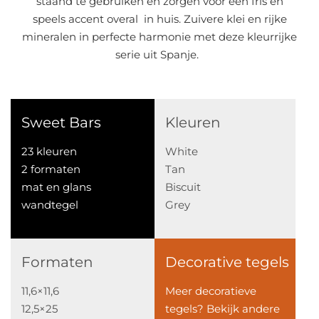
staand te gebruiken en zorgen voor een fris en
speels accent overal in huis. Zuivere klei en rijke
mineralen in perfecte harmonie met deze kleurrijke
serie uit Spanje.
Sweet Bars
Kleuren
23 kleuren
White
2 formaten
Tan
mat en glans
Biscuit
wandtegel
Grey
Formaten
Decorative tegels
11,6×11,6
Meer decoratieve
12,5×25
tegels? Bekijk andere