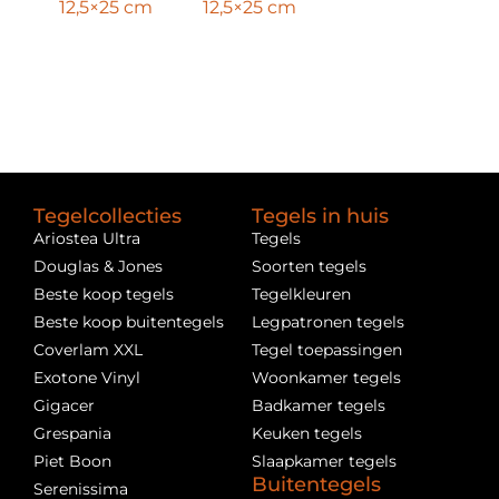
12,5×25 cm
12,5×25 cm
Tegelcollecties
Tegels in huis
Ariostea Ultra
Tegels
Douglas & Jones
Soorten tegels
Beste koop tegels
Tegelkleuren
Beste koop buitentegels
Legpatronen tegels
Coverlam XXL
Tegel toepassingen
Exotone Vinyl
Woonkamer tegels
Gigacer
Badkamer tegels
Grespania
Keuken tegels
Piet Boon
Slaapkamer tegels
Buitentegels
Serenissima