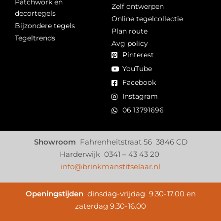
Patchwork en
Zelf ontwerpen
decortegels
Online tegelcollectie
Bijzondere tegels
Plan route
Tegeltrends
Avg policy
Pinterest
YouTube
Facebook
Instagram
06 13791696
Showroom
Fahrenheitstraat 56 3846 CD
Harderwijk 0341 – 43 43 20
info@brinkmanstitselaar.nl
Openingstijden
dinsdag-vrijdag 9.30-17.00 en
zaterdag 9.30-16.00