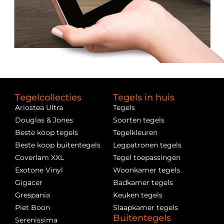
Tegelcollecties
Tegels in huis
Ariostea Ultra
Tegels
Douglas & Jones
Soorten tegels
Beste koop tegels
Tegelkleuren
Beste koop buitentegels
Legpatronen tegels
Coverlam XXL
Tegel toepassingen
Exotone Vinyl
Woonkamer tegels
Gigacer
Badkamer tegels
Grespania
Keuken tegels
Piet Boon
Slaapkamer tegels
Buitentegels
Serenissima